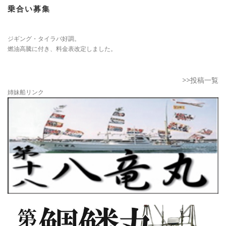
乗合い募集
ジギング・タイラバ好調。
燃油高騰に付き、料金表改定しました。
>>投稿一覧
姉妹船リンク