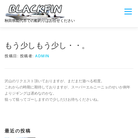
コ
ン
メニュー
テ
秋田県能代市での船釣りはお任せください
ン
ツ
へ
HOME
料金表
BLOG
娘の宝石工房
ス
もう少しもう少し・・。
キ
ッ
投稿日:
投稿者:
ADMIN
プ
弟の車屋
フィッシングヤード大好評運用中
沢山のリクエスト頂いておりますが、まだまだ遊べる程度。
これからの時期に期待しておりますが、スーパーエルニーニョのせいか例年
よりジギングは遅めなのかな。
狙って狙ってゴーしますので少しだけお待ちくださいね。
最近の投稿