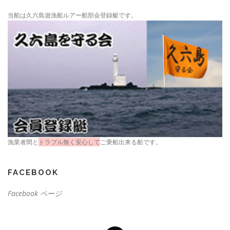
当船は久六島遊漁船ルアー船部会登録艇です。
漁業者間と
トラブル無く安心して
ご乗船出来る船です。
FACEBOOK
Facebook ページ