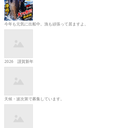
今年も元気に出船中。漁も頑張って居ますよ。
2026 謹賀新年
天候・波次第で募集しています。