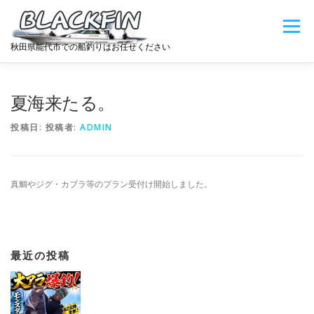
コ
ン
メニュー
テ
秋田県能代市での船釣りはお任せください
ン
ツ
へ
HOME
料金表
BLOG
娘の宝石工房
ス
夏海来たる。
キ
ッ
投稿日:
投稿者:
ADMIN
プ
弟の車屋
フィッシングヤード大好評運用中
真鯛やジグ・カブラ等のプラン受付け開始しました。
最近の投稿